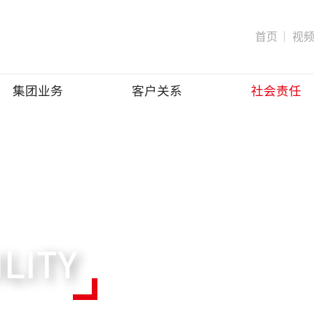
首页
｜
视
集团业务
客户关系
社会责任
团简介
董事长致辞
总体概览
主营业务
地产开发
创始人及管理团队
商业运营
南方物业
发展历程
特色产业
其他
LITY