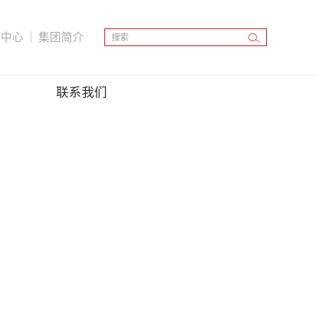
频中心
｜
集团简介
联系我们
奖项与成就
社会关爱
视频中心
社区关爱
人才理念
社会招聘